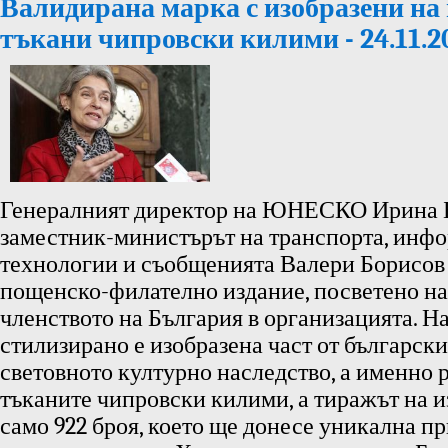
Валидирана марка с изобразени на
тъкани чипровски килими - 24.11.2
Генералният директор на ЮНЕСКО Ирина 
заместник-министърът на транспорта, инф
технологии и съобщенията Валери Борисов
пощенско-филателно издание, посветено на 
членството на България в организацията. Н
стилизирано е изобразена част от българск
световното културно наследство, а именно 
тъканите чипровски килими, а тиражът на и
само 922 броя, което ще донесе уникална п