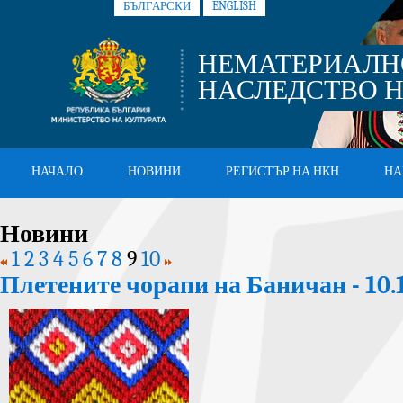
БЪЛГАРСКИ
ENGLISH
НЕМАТЕРИАЛН
НАСЛЕДСТВО Н
НАЧАЛО
НОВИНИ
РЕГИСТЪР НА НКН
НА
Новини
1
2
3
4
5
6
7
8
9
10
Плетените чорапи на Баничан - 10.