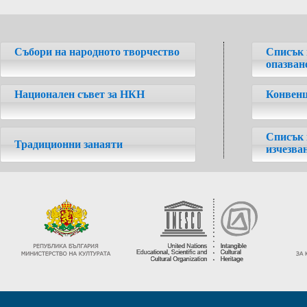
Събори на народното творчество
Списък 
опазван
Национален съвет за НКН
Конвенц
Списък 
Традиционни занаяти
изчезва