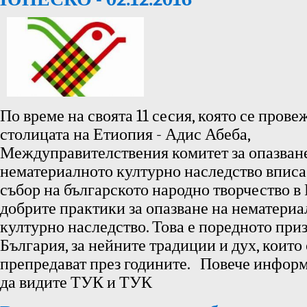
По време на своята 11 сесия, която се прове
столицата на Етиопия - Адис Абеба,
Междуправителствения комитет за опазван
нематериалното културно наследство впис
събор на българското народно творчество в 
добрите практики за опазване на нематери
културно наследство. Това е поредното при
България, за нейните традиции и дух, които 
препредават през годините. Повече инфор
да видите ТУК и ТУК