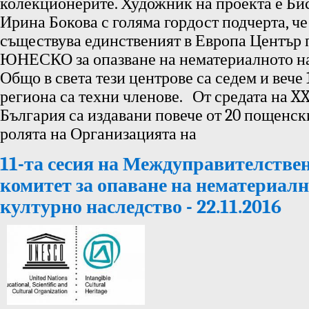
колекционерите. Художник на проекта е Би
Ирина Бокова с голяма гордост подчерта, че
съществува единственият в Европа Център п
ЮНЕСКО за опазване на нематериалното на
Общо в света тези центрове са седем и вече
региона са техни членове. От средата на XX
България са издавани повече от 20 пощенск
ролята на Организацията на
11-та сесия на Междуправителстве
комитет за опаване на нематериал
културно наследство - 22.11.2016