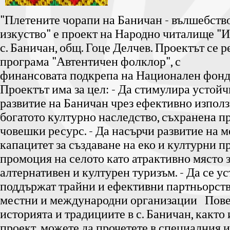
"Плетените чорапи на Баничан - вълшебство
изкуство" е проект на Народно читалище "Изг
с. Баничан, общ. Гоце Делчев. Проектът се 
програма "Автентичен фолклор", с
финансовата подкрепа на Национален фонд 
Проектът има за цел: - Да стимулира устой
развитие на Баничан чрез ефективно използ
богатото културно наследство, съхранена п
човешки ресурс. - Да насърчи развитие на 
капацитет за създаване на еко и културни п
промоция на селото като атрактивно място 
алтернативен и културен туризъм. - Да се ус
поддържат трайни и ефективни партньорств
местни и международни организации Пове
историята и традициите в с. Баничан, както 
проект, можете да прочетете в специалния и