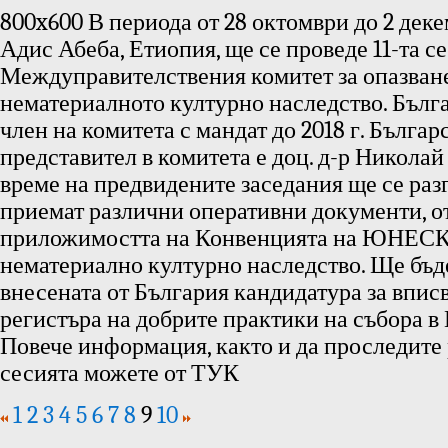
800x600 В периода от 28 октомври до 2 декем
Адис Абеба, Етиопия, ще се проведе 11-та с
Междуправителствения комитет за опазван
нематериалното културно наследство. Бълга
член на комитета с мандат до 2018 г. Българ
представител в комитета е доц. д-р Никола
време на предвидените заседания ще се раз
приемат различни оперативни документи, о
приложимостта на Конвенцията на ЮНЕСК
нематериално културно наследство. Ще бъде
внесената от България кандидатура за впис
регистъра на добрите практики на събора в
Повече информация, както и да проследите 
сесията можете от ТУК
1
2
3
4
5
6
7
8
9
10