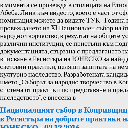
в момента се провежда в столицата на Етио
Абеба. Линк към видеото, което е част от о
номинация можете да видите ТУК Година 
провеждането на XI Национален събор на б
народно творчество, в резултат на общите у
различни институции, се пристъпи към подг
документацията, свързана с предлагането на
вписване в Регистъра на ЮНЕСКО за най-д
световни практики, целящи защитата на не
културно наследство. Разработената кандид
името „Съборът за народно творчество в К
система от практики по представяне и пред
наследството”, е внесена в
Националният събор в Копривщица
в Регистъра на добрите практики н
ЮНЕСКО - 02.12.2016