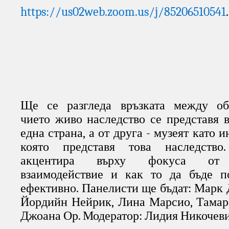
https://us02web.zoom.us/j/85206510541
.
Ще се разгледа връзката между общ
чието живо наследство се представя в 
една страна, а от друга - музеят като и
която представя това наследство
акцентира върху фокуса от т
взаимодействие и как то да бъде по-
ефективно. Панелисти ще бъдат: Марк 
Йордийн Нейрик, Лина Марсио, Тамара
Джоана Ор. Модератор: Лидия Никочеви