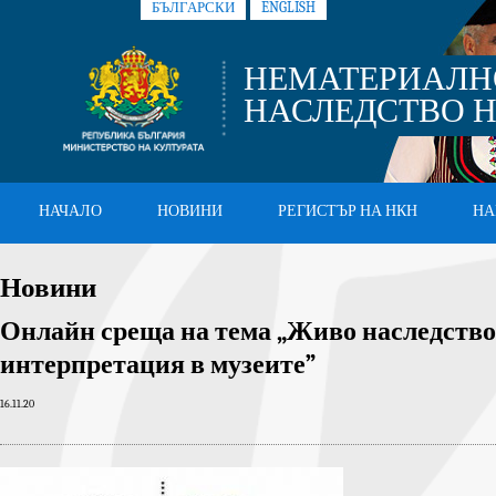
БЪЛГАРСКИ
ENGLISH
НЕМАТЕРИАЛН
НАСЛЕДСТВО Н
НАЧАЛО
НОВИНИ
РЕГИСТЪР НА НКН
НА
Новини
Онлайн среща на тема „Живо наследство
интерпретация в музеите”
16.11.20