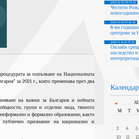
2020-12-25 09:55:21
Честити Рож
новогодишни
2020-11-30 19:45:32
8-ма годишна
центрове за
2020-11-16 11:19:12
Онлайн срещ
наследство и
интерпретаци
процедурата за попълване на Националната
ария” за 2021 г., която преминава през два
Календар
аняване на важни за България и нейната
A
 общности, групи и отделни лица, тяхното
M
T
 неформално и формално образование, както
з публично признание на национално и
3
4
5
10
11
1