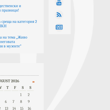
дественски и
 празници!
 среща на категория 2
 НКН
а на тема „Живо
 неговата
я в музеите”
UGUST 2026
W
T
F
S
S
1
2
6
7
8
9
2
13
14
15
16