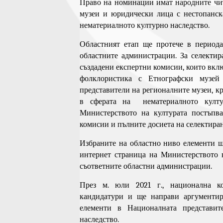
Право на номинации имат народните чи
музеи и юридически лица с нестопанск
нематериалното културно наследство.
Областният етап ще протече в периода
областните администрации. За селекти
създадени експертни комисии, които вкл
фолклористика с Етнографски музей 
представители на регионалните музеи, к
в сферата на нематериалното култу
Министерството на културата постъпва
комисии и пълните досиета на селектира
Избраните на областно ниво елементи щ
интернет страница на Министерството 
съответните областни администрации.
През м. юли 2021 г., национална к
кандидатури и ще направи аргументир
елементи в Националната представит
наследство.