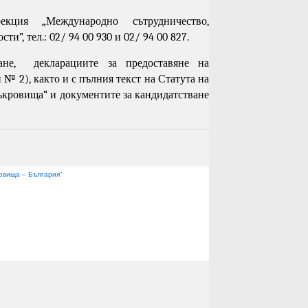
кция „Международно сътрудничество,
и”, тел.: 02/ 94 00 930 и 02/ 94 00 827.
ане, декларациите за предоставяне на
№ 2), както и с пълния текст на Статута на
кровища“ и документите за кандидатстване
овища – България“