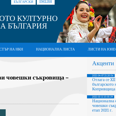
БЪЛГАРСКИ
ENGLISH
ОТО КУЛТУРНО
А БЪЛГАРИЯ
СТЪР НА НКН
НАЦИОНАЛНА ЛИСТА
ЛИСТИ НА ЮНЕ
Акценти
ви човешки съкровища –
2021-04-07 21:20:56
Отлага се XI
българското 
Копривщица
2021-03-11 15:05:39
Национална 
човешки съкр
етап 2021 г.