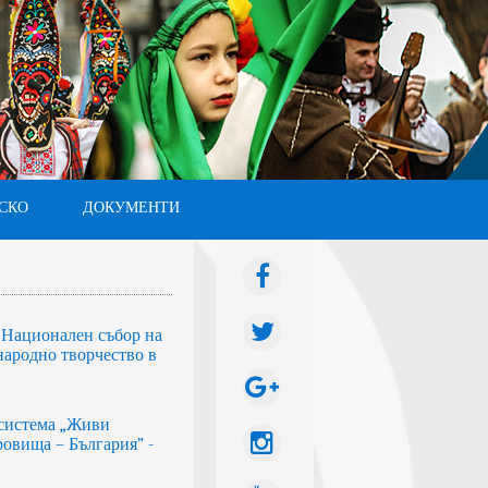
СКО
ДОКУМЕНТИ
I Национален събор на
народно творчество в
система „Живи
овища – България” -