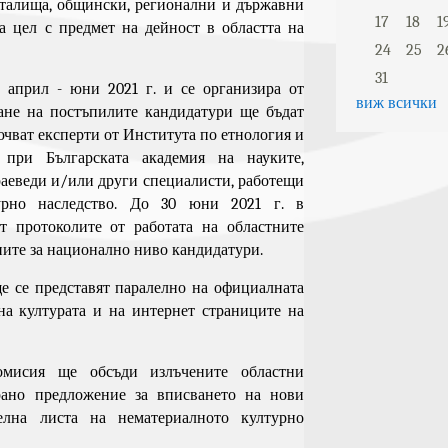
талища, общински, регионални и държавни
17
18
1
а цел с предмет на дейност в областта на
24
25
2
31
 април - юни 2021 г. и се организира от
виж всички
ране на постъпилите кандидатури ще бъдат
ючват експерти от Института по етнология и
при Българската академия на науките,
раеведи и/или други специалисти, работещи
рно наследство. До 30 юни 2021 г. в
т протоколите от работата на областните
ните за национално ниво кандидатури.
е се представят паралелно на официалната
на културата и на интернет страниците на
омисия ще обсъди излъчените областни
ано предложение за вписването на нови
елна листа на нематериалното културно