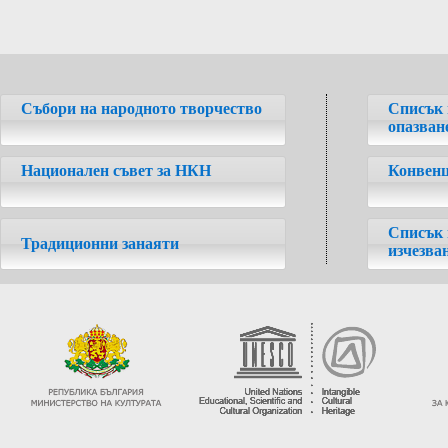
Събори на народното творчество
Списък 
опазван
Национален съвет за НКН
Конвенц
Списък 
Традиционни занаяти
изчезва