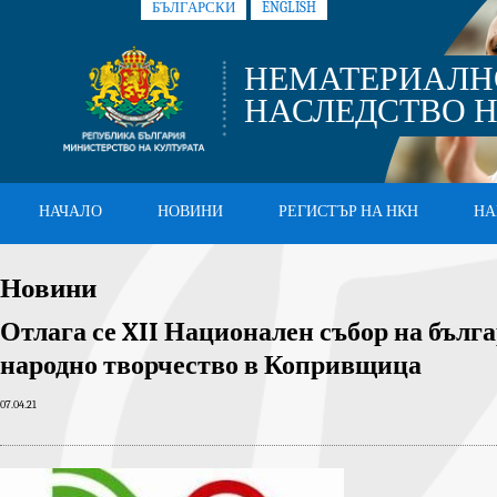
БЪЛГАРСКИ
ENGLISH
НЕМАТЕРИАЛН
НАСЛЕДСТВО Н
НАЧАЛО
НОВИНИ
РЕГИСТЪР НА НКН
НА
Новини
Отлага се XII Национален събор на бълг
народно творчество в Копривщица
07.04.21