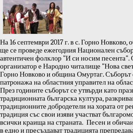
На 16 септември 2017 г. в с. Горно Новково, 
ще се проведе ежегодния Национален събор
автентичен фолклор "И си носим песента".
организатор е Народно читалище "Нова светл
Горно Новково и община Омуртаг. Съборът 
патронажа на областния управител на обла
През годините съборът се утвърди като праз
традиционната българска култура, разкрив
традиционните добродетели на хората от ре
традиция със свои изяви участват българом
всички краища на страната. Песен и обичаи
в едно и пресъздават традицията препредав