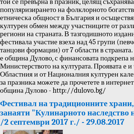
той се превърна в празник, целящ съхранява
популяризирането на фолклорното богатств
етническа общност в България и осъществя
културен обмен между участниците от разл
региони на страната. В тазгодишното издан
фестивала участие взеха над 45 групи (певч
танцови формации) от 7 области в страната
е община Дулово, с финансовата подкрепа 
Министерството на културата. Проявата е и 
Областния и от Националния културен кал
за празника можете да прочетете в интернет
община Дулово - http://dulovo.bg/
Фестивал на традиционните храни,
занаяти "Кулинарното наследство 
/2 септември 2017 г./ - 29.08.2017