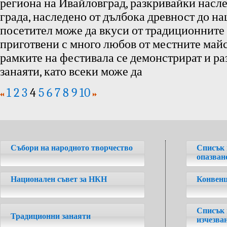
региона на Ивайловград, разкривайки насле
града, наследено от дълбока древност до н
посетител може да вкуси от традиционните
приготвени с много любов от местните майс
рамките на фестивала се демонстрират и р
занаяти, като всеки може да
1
2
3
4
5
6
7
8
9
10
Събори на народното творчество
Списък 
опазван
Национален съвет за НКН
Конвенц
Списък 
Традиционни занаяти
изчезва