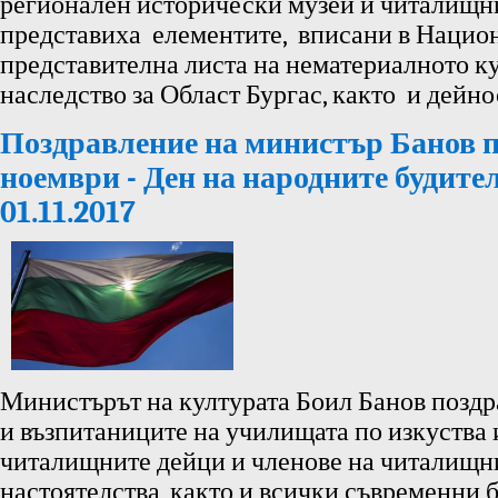
регионален исторически музей и читалищн
представиха елементите, вписани в Нацио
представителна листа на нематериалното к
наследство за Област Бургас, както и дейно
Поздравление на министър Банов п
ноември - Ден на народните будител
01.11.2017
Министърът на културата Боил Банов поздр
и възпитаниците на училищата по изкуства 
читалищните дейци и членове на читалищн
настоятелства, както и всички съвременни 