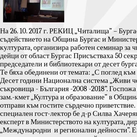
На 26. 10. 2017 г. РЕКИЦ „Читалища” – Бурга
съдействието на Община Бургас и Министе
културата, организира работен семинар за 
дейци от област Бургас Присъстваха 50 секр
председатели и библиотекари от десет бург
Те бяха обединени от темата: „С поглед към
Десет години Национална система „Живи 
съкровища - България -2008 -2018”. Госпожа
зам.-кмет „Култура и образование” в Общин
отправи към гостите сърдечно приветствие.
специален гост-лектор бе д-р Силва Хачеря
експерт в Министерството на културата, ди
„Международни и регионални дейности”. Е