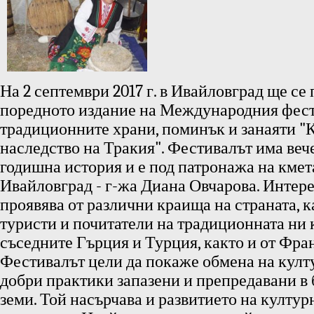
На 2 септември 2017 г. в Ивайловград ще се
поредното издание на Международния фест
традиционните храни, поминък и занаяти "
наследство на Тракия". Фестивалът има веч
годишна история и е под патронажа на кме
Ивайловград - г-жа Диана Овчарова. Интере
проявява от различни краища на страната, к
туристи и почитатели на традиционната ни 
съседните Гърция и Турция, както и от Фра
Фестивалът цели да покаже обмена на култу
добри практики запазени и препредавани в
земи. Той насърчава и развитието на култур