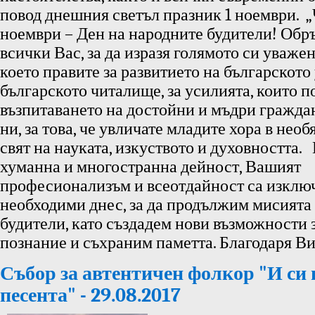
повод днешния светъл празник 1 ноември. „
ноември – Ден на народните будители! Обр
всички Вас, за да изразя голямото си уважен
което правите за развитието на българското
българското читалище, за усилията, които п
възпитаването на достойни и мъдри граждан
ни, за това, че увличате младите хора в нео
свят на науката, изкуството и духовността.
хуманна и многостранна дейност, Вашият
професионализъм и всеотдайност са изклю
необходими днес, за да продължим мисията
будители, като създадем нови възможности 
познание и съхраним паметта. Благодаря Ви, 
Събор за автентичен фолкор "И си
песента" - 29.08.2017