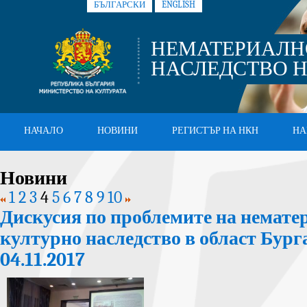
БЪЛГАРСКИ
ENGLISH
НЕМАТЕРИАЛН
НАСЛЕДСТВО Н
НАЧАЛО
НОВИНИ
РЕГИСТЪР НА НКН
НА
Новини
1
2
3
4
5
6
7
8
9
10
Дискусия по проблемите на немате
културно наследство в област Бурга
04.11.2017