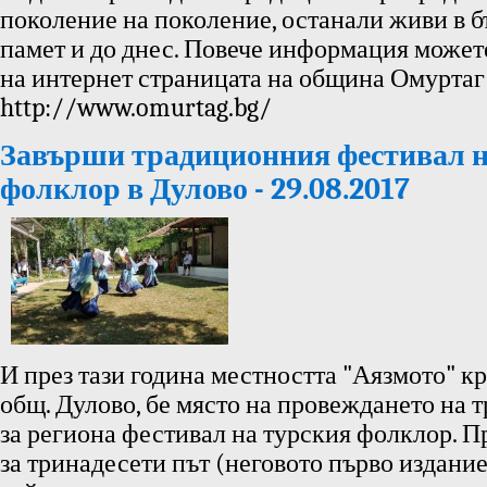
поколение на поколение, останали живи в б
памет и до днес. Повече информация может
на интернет страницата на община Омуртаг
http://www.omurtag.bg/
Завърши традиционния фестивал н
фолклор в Дулово - 29.08.2017
И през тази година местността "Аязмото" кр
общ. Дулово, бе място на провеждането на
за региона фестивал на турския фолклор. 
за тринадесети път (неговото първо издание 