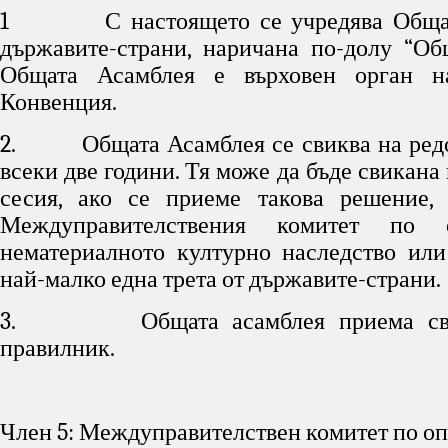
1 С настоящето се учредява Обща 
държавите-страни, наричана по-долу “Об
Общата Асамблея е върховен орган н
Конвенция.
2. Общата Асамблея се свиква на редо
всеки две години. Тя може да бъде свикана
сесия, ако се приеме такова решение,
Междуправителствения комитет по 
нематериалното културно наследство ил
най-малко една трета от държавите-страни.
3. Общата асамблея приема сво
правилник.
Член 5: Междуправителствен комитет по оп