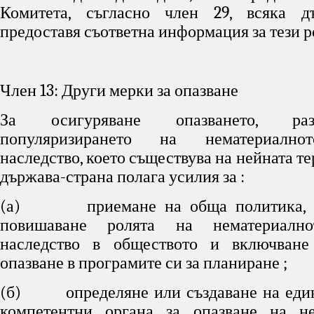
Комитета, съгласно член 29, всяка дъ
предоставя съответна информация за тези р
Член 13: Други мерки за опазване
За осигуряване опазването, ра
популяризирането на нематериално
наследство, което съществува на нейната те
държава-страна полага усилия за :
(а) приемане на обща политика, н
повишаване ролята на нематериално
наследство в обществото и включване
опазване в програмите си за планиране ;
(б) определяне или създаване на един
компетентни органа за опазване на не