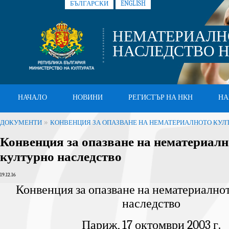
БЪЛГАРСКИ
ENGLISH
НЕМАТЕРИАЛН
НАСЛЕДСТВО Н
НАЧАЛО
НОВИНИ
РЕГИСТЪР НА НКН
НА
»
ДОКУМЕНТИ
КОНВЕНЦИЯ ЗА ОПАЗВАНЕ НА НЕМАТЕРИАЛНОТО КУЛ
Конвенция за опазване на нематериалн
културно наследство
19.12.16
Конвенция за опазване на нематериално
наследство
Париж, 17 октомври 2003 г.