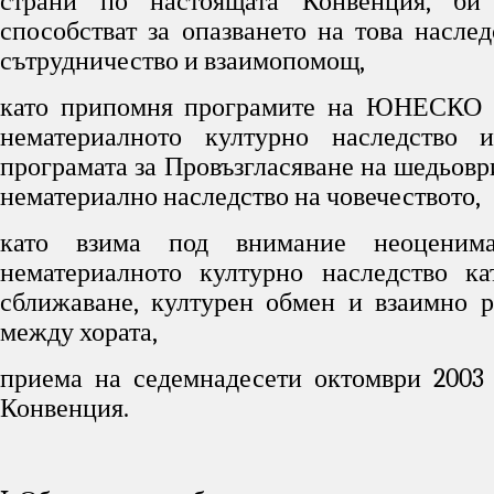
страни по настоящата Конвенция, би
способстват за опазването на това наслед
сътрудничество и взаимопомощ,
като припомня програмите на ЮНЕСКО в
нематериалното културно наследство 
програмата за Провъзгласяване на шедьовр
нематериално наследство на човечеството,
като взима под внимание неоценим
нематериалното културно наследство ка
сближаване, културен обмен и взаимно р
между хората,
приема на седемнадесети октомври 2003 
Конвенция.