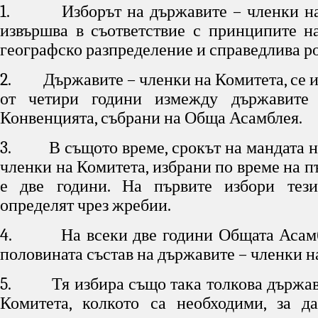
1. Изборът на държавите – членки на 
извършва в съответствие с принципите н
географско разпределение и справедлива р
2. Държавите – членки на Комитета, се из
от четири години измежду държавите
Конвенцията, събрани на Обща Асамблея.
3. В същото време, срокът на мандата н
членки на Комитета, избрани по време на п
е две години. На първите избори тез
определят чрез жребии.
4. На всеки две години Общата Асамб
половината състав на държавите – членки н
5. Тя избира също така толкова държав
Комитета, колкото са необходими, за д