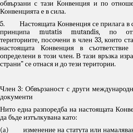
обвързани с тази Конвенция и по отнош
Конвенцията е в сила.
5. Настоящата Конвенция се прилага в с
принципа mutatis mutandis, по о
териториите, посочени в член 33, които ст
настоящата Конвенция в съответствие 
определени в този член. В тази връзка изр
страни” се отнася и до тези територии.
Член 3: Обвързаност с други международ
документи
Нито една разпоредба на настоящата Конв
да бъде изтълкувана като:
(а) изменение на статута или намаляван