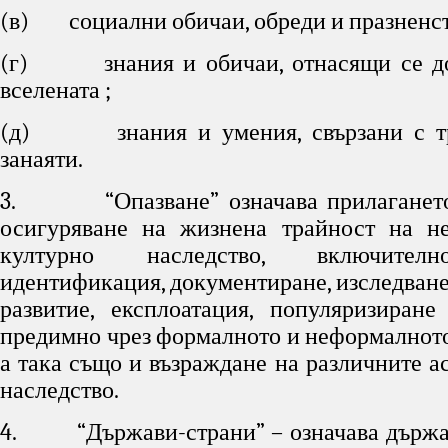
(в) социални обичаи, обреди и празненст
(г) знания и обичаи, отнасящи се до
вселената ;
(д) знания и умения, свързани с тр
занаяти.
3. “Опазване” означава прилагането
осигуряване на жизнена трайност на не
културно наследство, включителн
идентификация, документиране, изследване
развитие, експлоатация, популяризиране
предимно чрез формалното и неформалното
а така също и възраждане на различните а
наследство.
4. “Държави-страни” – означава държав