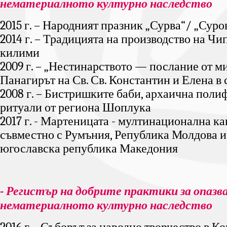
нематериалното културно наследство
2015 г. – Народният празник „Сурва“/ „Суро
2014 г. – Традицията на производство на Ч
килими
2009 г. – „Нестинарството — послание от м
Панагирът на Св. Св. Константин и Елена в 
2008 г. – Бистришките баби, архаична поли
ритуали от региона Шоплука
2017 г. - Мартеницата - мултинационална ка
съвместно с Румъния, Република Молдова 
югославска република Македония
- Регистър на добрите практики за опазв
нематериалното културно наследство