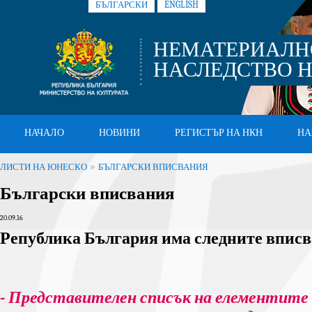
БЪЛГАРСКИ
ENGLISH
НЕМАТЕРИАЛН
НАСЛЕДСТВО Н
НАЧАЛО
НОВИНИ
РЕГИСТЪР НА НКН
НА
»
ЛИСТИ НА ЮНЕСКО
БЪЛГАРСКИ ВПИСВАНИЯ
Български вписвания
20.09.16
Република България има следните вписв
- Представителен списък на елементите