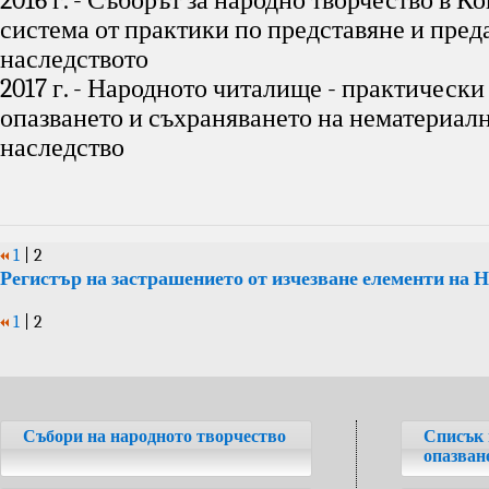
2016 г. - Съборът за народно творчество в 
система от практики по представяне и пред
наследството
2017 г. - Народното читалище - практически
опазването и съхраняването на нематериал
наследство
1
|
2
Регистър на застрашението от изчезване елементи на
1
|
2
Събори на народното творчество
Списък 
опазван