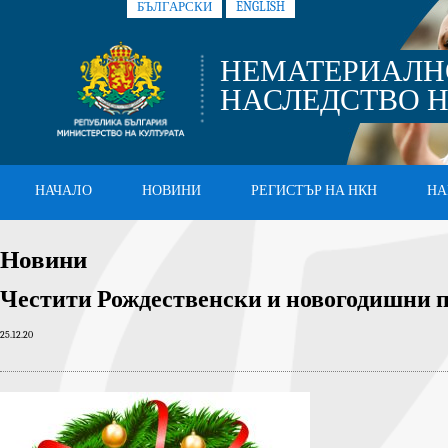
БЪЛГАРСКИ
ENGLISH
НЕМАТЕРИАЛН
НАСЛЕДСТВО Н
НАЧАЛО
НОВИНИ
РЕГИСТЪР НА НКН
НА
Новини
Честити Рождественски и новогодишни 
25.12.20