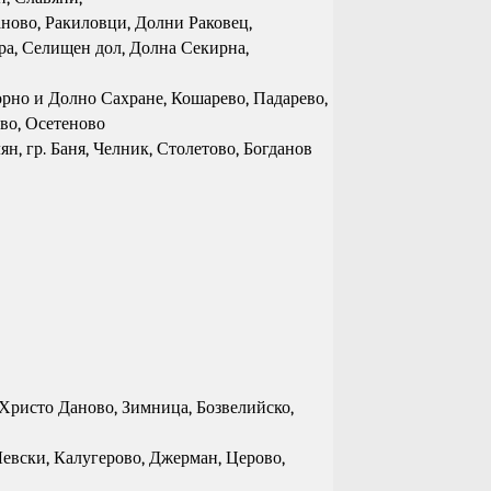
аново, Ракиловци, Долни Раковец,
ара, Селищен дол, Долна Секирна,
Горно и Долно Сахране, Кошарево, Падарево,
во, Осетеново
ян, гр. Баня, Челник, Столетово, Богданов
, Христо Даново, Зимница, Бозвелийско,
 Левски, Калугерово, Джерман, Церово,