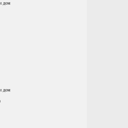
ки дом
ки дом
а