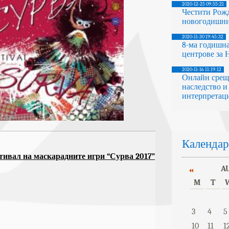
2020-12-25 09:55:21
Честити Рож
новогодишни
2020-11-30 19:45:32
8-ма годишна
центрове за
2020-11-16 11:19:12
Онлайн срещ
наследство и
интерпретаци
Календар
ивал на маскарадните игри “Сурва 2017”
A
M
T
3
4
5
10
11
1