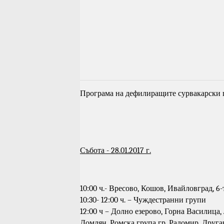
Програма на дефилиращите сурвакарски 
Събота - 28.01.2017 г.
10:00 ч.- Вресово, Кошов, Ивайловград, 6
10:30- 12:00 ч. – Чуждестранни групи
12:00 ч – Долно езерово, Горна Василица
Домлян, Ромска група гр. Радомир, Друга