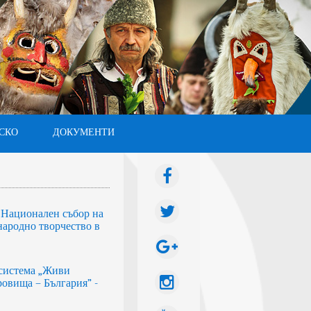
СКО
ДОКУМЕНТИ
I Национален събор на
народно творчество в
система „Живи
овища – България” -