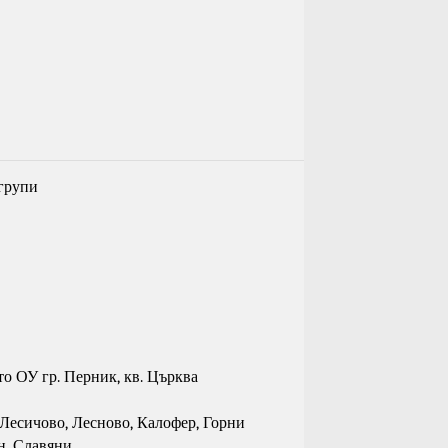
групи
-то ОУ гр. Перник, кв. Църква
, Лесичово, Лесново, Калофер, Горни
н, Славяни,