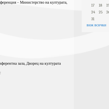
нференция – Министерство на културата,
17
18
1
24
25
2
31
виж всички
онферентна зала, Дворец на културата
с