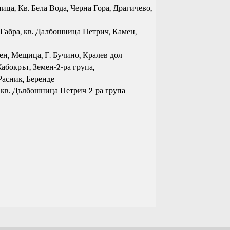
пица, Кв. Бела Вода, Черна Гора, Драгичево,
, Габра, кв. Далбошница Петрич, Камен,
ен, Мещица, Г. Бучино, Кралев дол
Жабокрът, Земен-2-ра група,
Расник, Беренде
 кв. Дълбошница Петрич-2-ра група