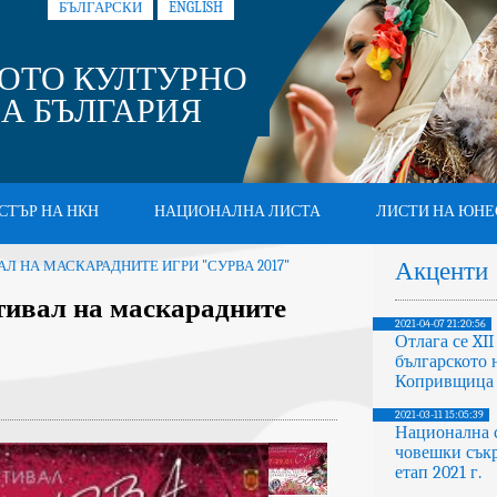
БЪЛГАРСКИ
ENGLISH
ОТО КУЛТУРНО
А БЪЛГАРИЯ
СТЪР НА НКН
НАЦИОНАЛНА ЛИСТА
ЛИСТИ НА ЮНЕ
Акценти
Л НА МАСКАРАДНИТЕ ИГРИ "СУРВА 2017"
тивал на маскарадните
2021-04-07 21:20:56
Отлага се XI
българското 
Копривщица
2021-03-11 15:05:39
Национална 
човешки съкр
етап 2021 г.