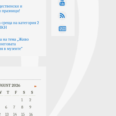
дественски и
 празници!
 среща на категория 2
 НКН
а на тема „Живо
 неговата
я в музеите”
UGUST 2026
W
T
F
S
S
1
2
6
7
8
9
2
13
14
15
16