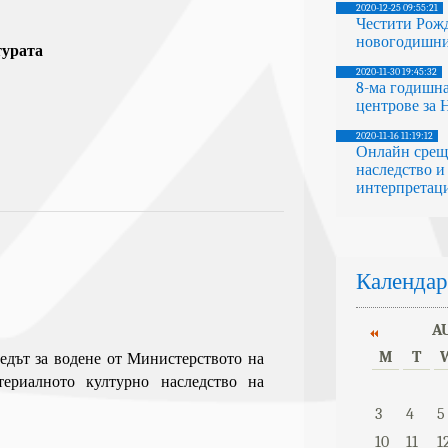
2020-12-25 09:55:21
Честити Рож
новогодишни
турата
2020-11-30 19:45:32
8-ма годишна
центрове за
2020-11-16 11:19:12
Онлайн срещ
наследство и
интерпретаци
Календар
A
M
T
 редът за водене от Министерството на
териалното културно наследство на
3
4
5
10
11
1