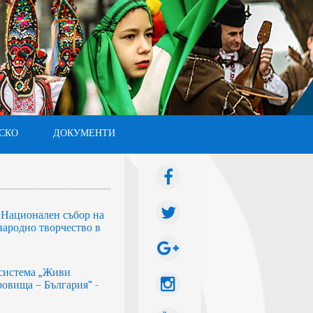
СКО
ДОКУМЕНТИ
I Национален събор на
народно творчество в
система „Живи
овища – България” -