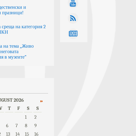
дественски и
 празници!
 среща на категория 2
 НКН
а на тема „Живо
 неговата
я в музеите”
UGUST 2026
W
T
F
S
S
1
2
6
7
8
9
2
13
14
15
16