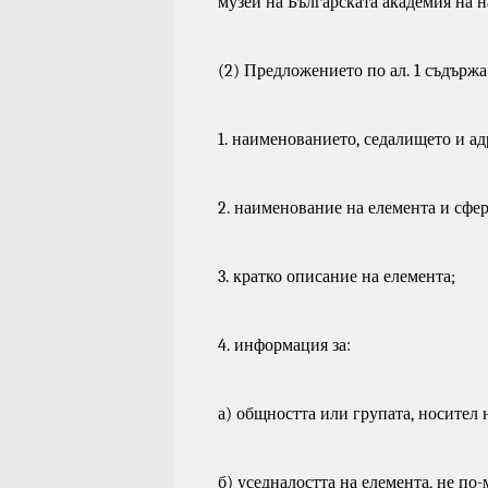
музей на Българската академия на н
(2) Предложението по ал. 1 съдържа
1. наименованието, седалището и ад
2. наименование на елемента и сфер
3. кратко описание на елемента;
4. информация за:
а) общността или групата, носител 
б) уседналостта на елемента, не по-