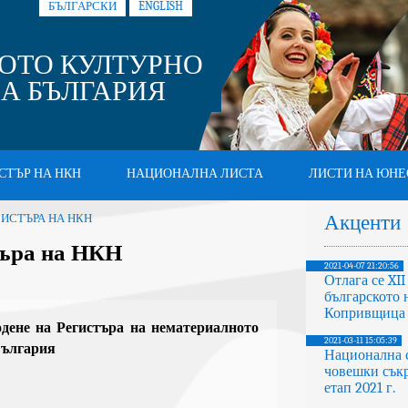
БЪЛГАРСКИ
ENGLISH
ОТО КУЛТУРНО
А БЪЛГАРИЯ
СТЪР НА НКН
НАЦИОНАЛНА ЛИСТА
ЛИСТИ НА ЮНЕ
Акценти
ГИСТЪРА НА НКН
търа на НКН
2021-04-07 21:20:56
Отлага се XI
българското 
Копривщица
одене на Регистъра на нематериалното
2021-03-11 15:05:39
България
Национална 
човешки съкр
етап 2021 г.