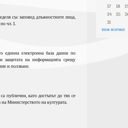
17
18
1
24
25
2
ределя със заповед длъжностните лица,
31
а по
чл. 1
.
виж всички
ато единна електронна база данни по
 и защитата на информацията срещу
ие и ползване.
са публични, като достъпът до тях се
а на Министерството на културата.