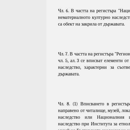
Чл. 6. В частта на регистъра "Нац
нематериалното културно наследств
са обект на закрила от държавата.
Чл. 7. В частта на регистъра "Реги
чл. 5, ал. 3
се вписват елементи от
наследство, характерни за съотв
държавата.
Чл. 8. (1) Вписването в регистъ
направено от читалище, музей, лок
наследство или Националния ц
наследство при Института за етно