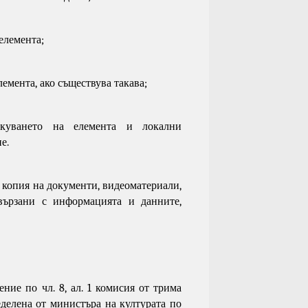
елемента;
лемента, ако съществува такава;
икуването на елемента и локални
е.
 копия на документи, видеоматериали,
вързани с информацията и данните,
жение по
чл. 8, ал. 1
комисия от трима
еделена от министъра на културата по