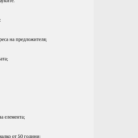
ауките.
:
реса на предложителя;
ата;
на елемента;
малко от 50 години;