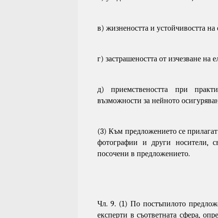
в) жизнеността и устойчивостта на 
г) застрашеността от изчезване на е
д) приемствеността при практ
възможности за нейното осигуряван
(3) Към предложението се прилагат
фотографии и други носители, с
посочени в предложението.
Чл. 9. (1) По постъпилото предло
експерти в съответната сфера, опр