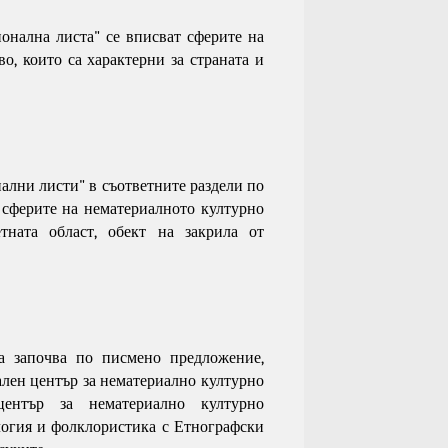
ионална листа" се вписват сферите на
о, които са характерни за страната и
онални листи" в съответните раздели по
 сферите на нематериалното културно
етната област, обект на закрила от
ра започва по писмено предложение,
ален център за нематериално културно
ентър за нематериално културно
логия и фолклористика с Етнографски