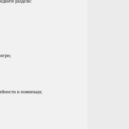
ледните раздели:
 игри;
дейности и поминъци;