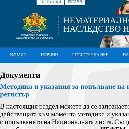
БЪЛГАРСКИ
ENGLISH
НЕМАТЕРИАЛН
НАСЛЕДСТВО Н
НАЧАЛО
НОВИНИ
РЕГИСТЪР НА НКН
НА
Документи
Методика и указания за попълване на
регистър
В настоящия раздел можете да се запознаете
действащата към момента методика и указа
с попълването на Националната листа. Същ