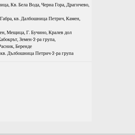
пица, Кв. Бела Вода, Черна Гора, Драгичево,
, Габра, кв. Далбошница Петрич, Камен,
ен, Мещица, Г. Бучино, Кралев дол
Жабокрът, Земен-2-ра група,
Расник, Беренде
 кв. Дълбошница Петрич-2-ра група