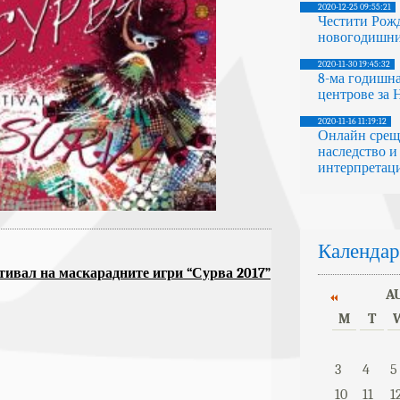
2020-12-25 09:55:21
Честити Рож
новогодишни
2020-11-30 19:45:32
8-ма годишна
центрове за
2020-11-16 11:19:12
Онлайн срещ
наследство и
интерпретаци
Календар
ивал на маскарадните игри “Сурва 2017”
A
M
T
3
4
5
10
11
1