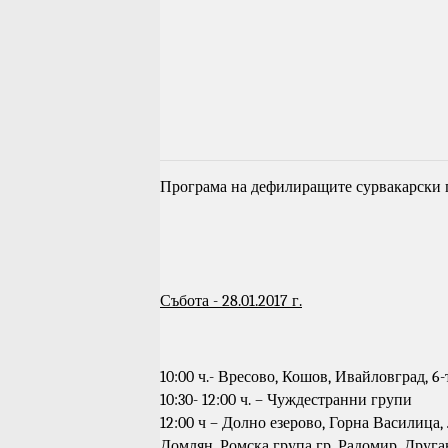
Програма на дефилиращите сурвакарски 
Събота - 28.01.2017 г.
10:00 ч.- Вресово, Кошов, Ивайловград, 6
10:30- 12:00 ч. – Чуждестранни групи
12:00 ч – Долно езерово, Горна Василица
Домлян, Ромска група гр. Радомир, Друга