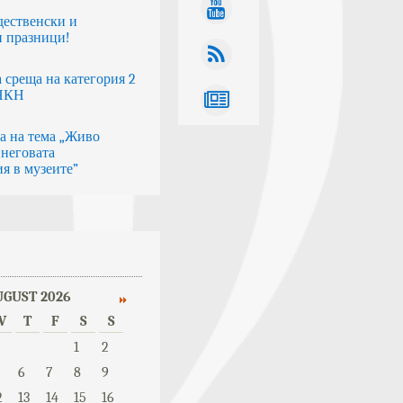
дественски и
 празници!
 среща на категория 2
 НКН
а на тема „Живо
 неговата
я в музеите”
UGUST 2026
W
T
F
S
S
1
2
6
7
8
9
2
13
14
15
16