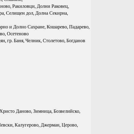
аново, Ракиловци, Долни Раковец,
ара, Селищен дол, Долна Секирна,
Горно и Долно Сахране, Кошарево, Падарево,
во, Осетеново
ян, гр. Баня, Челник, Столетово, Богданов
, Христо Даново, Зимница, Бозвелийско,
 Левски, Калугерово, Джерман, Церово,