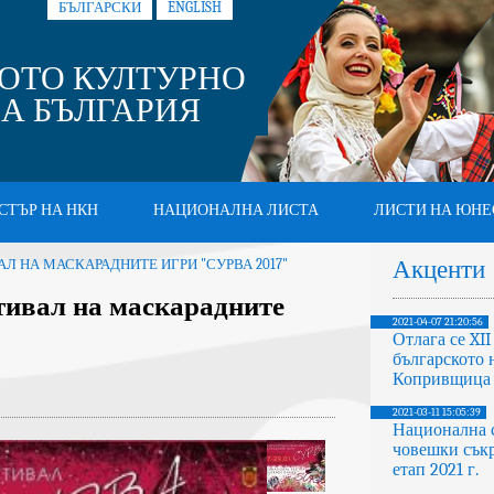
БЪЛГАРСКИ
ENGLISH
ОТО КУЛТУРНО
А БЪЛГАРИЯ
СТЪР НА НКН
НАЦИОНАЛНА ЛИСТА
ЛИСТИ НА ЮНЕ
Акценти
Л НА МАСКАРАДНИТЕ ИГРИ "СУРВА 2017"
тивал на маскарадните
2021-04-07 21:20:56
Отлага се XI
българското 
Копривщица
2021-03-11 15:05:39
Национална 
човешки съкр
етап 2021 г.