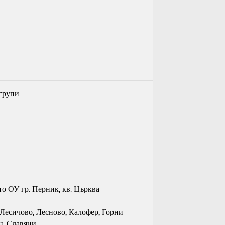
групи
-то ОУ гр. Перник, кв. Църква
, Лесичово, Лесново, Калофер, Горни
н, Славяни,