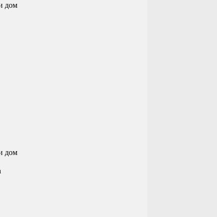
ки дом
ки дом
а