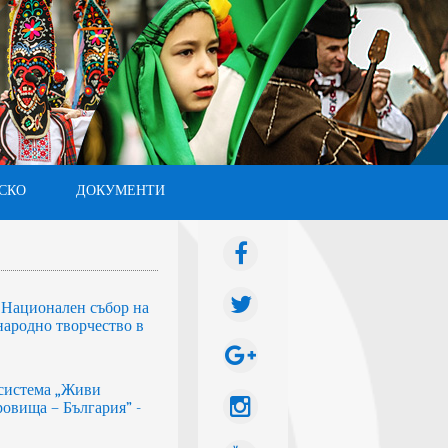
СКО
ДОКУМЕНТИ
I Национален събор на
народно творчество в
система „Живи
овища – България” -