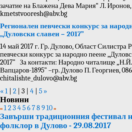
зачатие на Блажена Дева Мария“ Л. Иронов, 
kmetstvooresh@abv.bg
Регионален певчески конкурс за народн
„Дуловски славеи – 2017”
14 май 2017 г. Гр. Дулово, Област Силистра
певчески конкурс за народно пеене „Дуловс
2017” За контакти: Народно читалище „Н.Й.
Вапцаров-1895” –гр. Дулово П. Георгиев, 086
chitalishte_dulovo@abv.bg
«
»
1
|
2
|
3
|
4
|
5
Новини
1
2
3
4
5
6
7
8
9
10
Завърши традиционния фестивал н
фолклор в Дулово - 29.08.2017