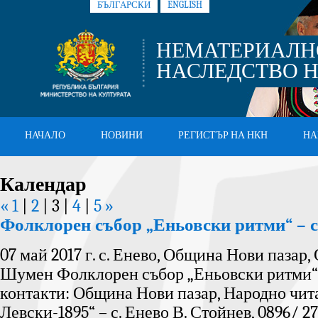
БЪЛГАРСКИ
ENGLISH
НЕМАТЕРИАЛН
НАСЛЕДСТВО Н
НАЧАЛО
НОВИНИ
РЕГИСТЪР НА НКН
НА
Календар
«
»
1
|
2
|
3
|
4
|
5
Фолклорен събор „Еньовски ритми“ – с
07 май 2017 г. с. Енево, Община Нови пазар,
Шумен Фолклорен събор „Еньовски ритми“ 
контакти: Община Нови пазар, Народно чи
Левски-1895“ – с. Енево В. Стойнев, 0896/ 27