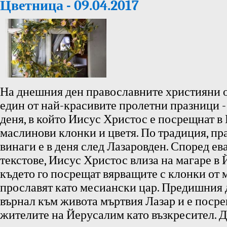
Цветница - 09.04.2017
На днешния ден православните християни о
един от най-красивите пролетни празници -
деня, в който Иисус Христос е посрещнат в
маслинови клонки и цветя. По традиция, пр
винаги е в деня след Лазаровден. Според ев
текстове, Иисус Христос влиза на магаре в
където го посрещат вярващите с клонки от 
прославят като месиански цар. Предишния 
върнал към живота мъртвия Лазар и е посре
жителите на Йерусалим като възкресител. 