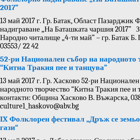
2017”
13 май 2017 г. Гр. Батак, Област Пазарджик
надиграване „На Баташката чаршия 2017” З
Народно читалище „4-ти май” – гр. Батак Б. 
03553/ 22 42
52-ри Национален събор на народното 
“Китна Тракия пее и танцува”
13 май 2017 г. Гр. Хасково 52-ри Национален
народното творчество “Китна Тракия пее и
контакти: Община Хасково В. Въжарска, 038/
culture1_haskovo@abv.bg
IX Фолклорен фестивал „Дръж се земьо
гази“