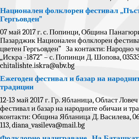
Национален фолклорен фестивал „Пъст
Гергьовден”
07 май 2017 г. с. Попинци, Община Панагюр
Пазарджик Национален фолклорен фестива
цветен Гергьовден” За контакти: Народно 
„Искра -1872” – с. Попинци Д. Шопова, 03533
chitalishte.iskra@abv.bg
Ежегоден фестивал и базар на народни
традиции
12-13 май 2017 г. Гр. Ябланица, Област Лове
фестивал и базар на народните обичаи и т
контакти: Община Ябланица Д. Василева, 069
113, diana_vasileva@mail.bg
Фолклорно надиграване „На Баташка