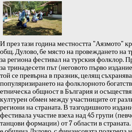
И през тази година местността "Аязмото" кр
общ. Дулово, бе място на провеждането на
за региона фестивал на турския фолклор. 
за тринадесети път (неговото първо издание 
той се превърна в празник, целящ съхранява
популяризирането на фолклорното богатств
етническа общност в България и осъществя
културен обмен между участниците от разл
региони на страната. В тазгодишното издан
фестивала участие взеха над 45 групи (певч
танцови формации) от 7 области в страната
е община Дулово, с финансовата подкрепа 