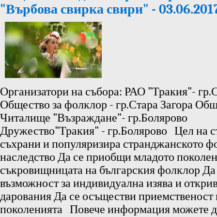
"Върбова свирка свири" - 03.06.201
Организатори на събора: РАО "Тракия"- гр.
Общество за фолклор - гр.Стара Загора Об
Читалище "Възраждане"- гр.Болярово
Дружество"Тракия" - гр.Болярово Цел на с
съхрани и популяризира странджанското ф
наследство Да се приобщи младото поколе
съкровищницата на българския фолклор Да 
възможност за индивидуална изява и откри
дарования Да се осъществи приемственост
поколенията Повече информация можете д