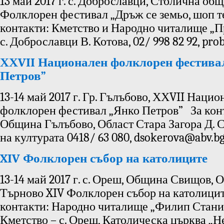
13 май 2017 г. с. Доброславци, Столична об
Фолклорен фестивал „Дръж се земьо, шоп т
контакти: Кметство и Народно читалище „Пр
с. Доброславци В. Котова, 02/ 998 82 92, pr
ХХVII Национален фолклорен фестива
Петров”
13-14 май 2017 г. Гр. Гълъбово, ХХVII Нацио
фолклорен фестивал „Янко Петров” За кон
Община Гълъбово, Област Стара Загора Д. 
на културата 0418/ 63 080, dsokerova@abv.b
XIV Фолклорен събор на католиците
13-14 май 2017 г. с. Ореш, Община Свищов, 
Търново XIV Фолклорен събор на католици
контакти: Народно читалище „Филип Станис
Кметство – с. Ореш, Католическа църква „