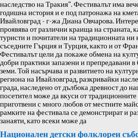
наследство на Тракия". Фестивалът има веч
годишна история и е под патронажа на кме
Ивайловград - г-жа Диана Овчарова. Интере
проявява от различни краища на страната, к
туристи и почитатели на традиционната ни 
съседните Гърция и Турция, както и от Фра
Фестивалът цели да покаже обмена на култу
добри практики запазени и препредавани в
земи. Той насърчава и развитието на култур
региона на Ивайловград, разкривайки насле
града, наследено от дълбока древност до н
посетител може да вкуси от традиционните
приготвени с много любов от местните майс
рамките на фестивала се демонстрират и р
занаяти, като всеки може да
Национален детски фолклорен съб